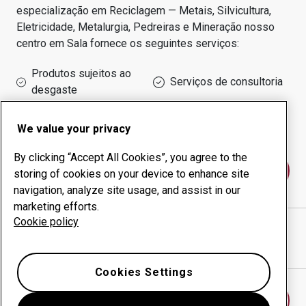
especialização em
Reciclagem — Metais, Silvicultura,
Eletricidade, Metalurgia, Pedreiras e Mineração
nosso
centro em
Sala
fornece os seguintes serviços:
Produtos sujeitos ao
Serviços de consultoria
desgaste
Administração do tempo
Produção interna
de funcionamento
We value your privacy
By clicking “Accept All Cookies”, you agree to the
Fale conosco
storing of cookies on your device to enhance site
navigation, analyze site usage, and assist in our
marketing efforts.
Cookie policy
M O K PER JANSSON AB
website
Mostrar direções no Google Maps
Cookies Settings
Encontrar outro centro antidesgaste