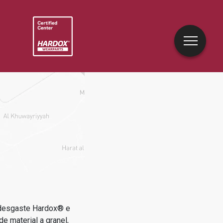
 desgaste Hardox® e
e material a granel,