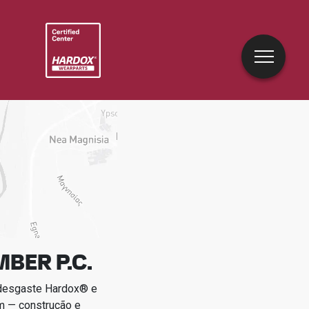
MBER P.C.
 desgaste Hardox® e
m — construção e