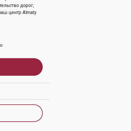
тельство дорог,
наш центр
Almaty
во