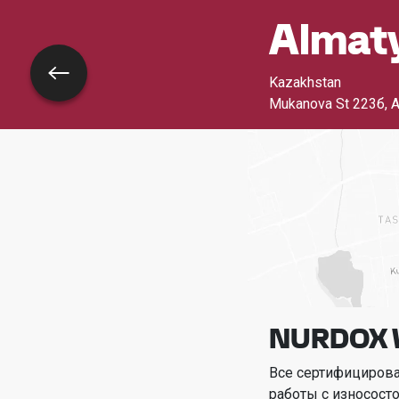
Almat
Назад
Kazakhstan
Mukanova St 223б, A
NURDOX 
Все сертифициров
работы с износост