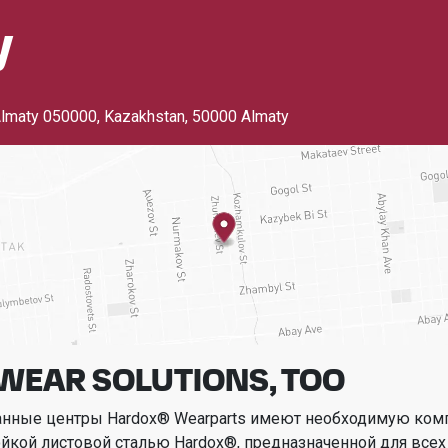
y
lmaty 050000, Kazakhstan
,
50000 Almaty
WEAR SOLUTIONS, TOO
анные центры Hardox® Wearparts имеют необходимую ком
ойкой листовой сталью Hardox®, предназначенной для всех