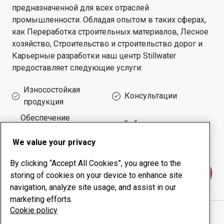
предназначенной для всех отраслей
промышленности.
Обладая опытом в таких сферах,
как
Переработка строительных материалов, Лесное
хозяйство, Строительство и строительство дорог и
Карьерные разработки
наш центр
Stillwater
предоставляет следующие услуги:
Износостойкая
Консультации
продукция
Обеспечение
Собственное
безотказной работы
производство
оборудования
We value your privacy
By clicking “Accept All Cookies”, you agree to the
Свяжитесь с нами
storing of cookies on your device to enhance site
navigation, analyze site usage, and assist in our
marketing efforts.
Cookie policy
SARGENT CORPORATION
веб-сайт