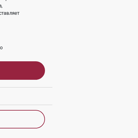
,
ставляет
во