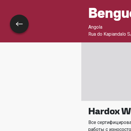
Bengu
Назад
Angola
Rua do Kapiandalo S
Hardox We
Все сертифициров
работы с износост