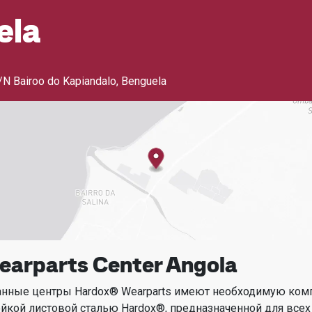
ela
/N Bairoo do Kapiandalo
,
Benguela
arparts Center Angola
анные центры Hardox® Wearparts имеют необходимую ком
ойкой листовой сталью Hardox®, предназначенной для всех