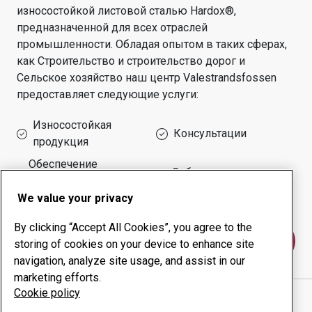
износостойкой листовой сталью Hardox®,
предназначенной для всех отраслей
промышленности.
Обладая опытом в таких сферах,
как
Строительство и строительство дорог и
Сельское хозяйство
наш центр
Valestrandsfossen
предоставляет следующие услуги:
Износостойкая
Консультации
продукция
Обеспечение
Собственное
безотказной работы
производство
оборудования
We value your privacy
By clicking “Accept All Cookies”, you agree to the
Свяжитесь с нами
storing of cookies on your device to enhance site
navigation, analyze site usage, and assist in our
marketing efforts.
Cookie policy
VEVLE MEK.VERKSTED AS
веб-сайт