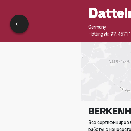
Dattel
Назад
Germany
Höttingstr. 97
,
45711
BERKENH
Все сертифициров
работы с износост