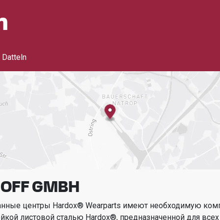
n
 Datteln
OFF GMBH
анные центры Hardox® Wearparts имеют необходимую ком
ойкой листовой сталью Hardox®, предназначенной для всех