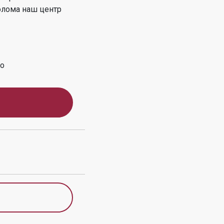
олома
наш центр
во