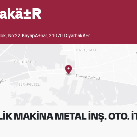
bakä±r
Blok, No:22 KayapÄ±nar
,
21070 DiyarbakÄ±r
K MAKİNA METAL İNŞ. OTO. İT