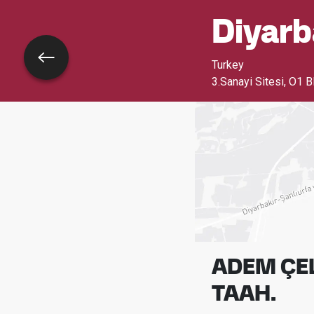
Diyar
Назад
Turkey
3.Sanayi Sitesi, O1 
ADEM ÇELİ
TAAH.