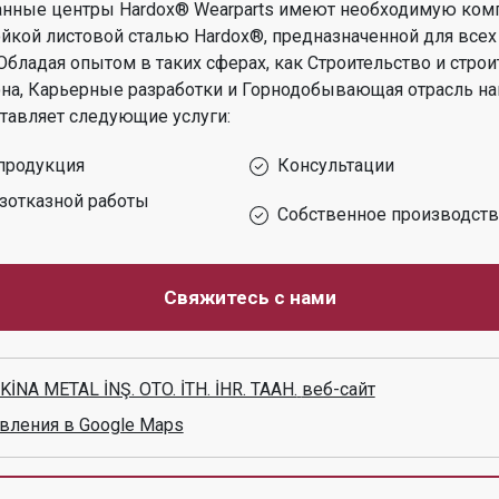
анные центры Hardox® Wearparts имеют необходимую ком
ойкой листовой сталью Hardox®, предназначенной для всех
Обладая опытом в таких сферах, как
Строительство и строи
на, Карьерные разработки и Горнодобывающая отрасль
на
тавляет следующие услуги:
продукция
Консультации
зотказной работы
Собственное производст
Свяжитесь с нами
NA METAL İNŞ. OTO. İTH. İHR. TAAH.
веб-сайт
вления в Google Maps