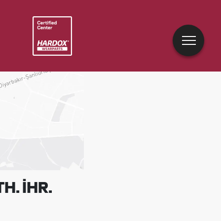
H. İHR.