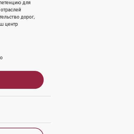
петенцию для
 отраслей
тельство дорог,
ш центр
во