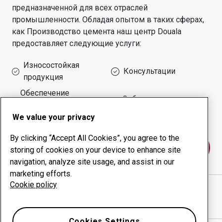
предназначенной для всех отраслей
промышленности.
Обладая опытом в таких сферах,
как
Производство цемента
наш центр
Douala
предоставляет следующие услуги:
Износостойкая
Консультации
продукция
Обеспечение
Собственное
безотказной работы
производство
оборудования
We value your privacy
By clicking “Accept All Cookies”, you agree to the
Свяжитесь с нами
storing of cookies on your device to enhance site
navigation, analyze site usage, and assist in our
marketing efforts.
Cookie policy
MECANIK SARL
веб-сайт
Показать направления в Google Maps
Cookies Settings