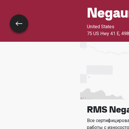
Negau
Назад
United States
75 US Hwy 41 E
,
498
RMS Neg
Все сертифициров
работы с износост