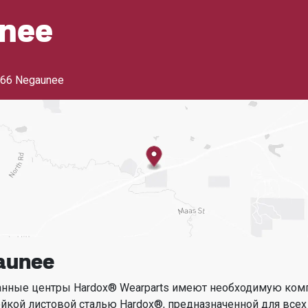
nee
66 Negaunee
aunee
анные центры Hardox® Wearparts имеют необходимую ком
ойкой листовой сталью Hardox®, предназначенной для всех