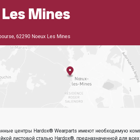
 Les Mines
abourse
,
62290 Noeux Les Mines
анные центры Hardox® Wearparts имеют необходимую ком
ойкой листовой сталью Hardox®, предназначенной для всех