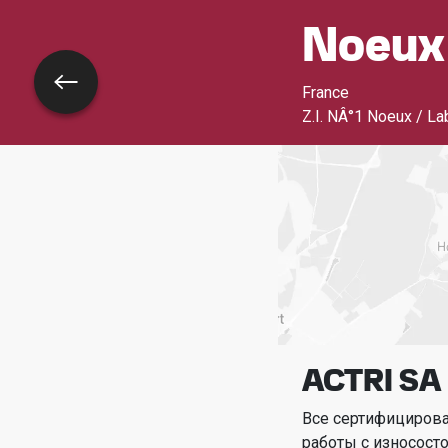
Noeux
Назад
France
Z.I. NÂ°1 Noeux / L
ACTRI SA
Все сертифициров
работы с износост