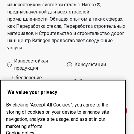
износостойкой листовой сталью Hardox®,
предназначенной для всех отраслей
промышленности.
Обладая опытом в таких сферах,
как
Переработка стекла, Переработка строительных
материалов и Строительство и строительство дорог
наш центр
Ratingen
предоставляет следующие
услуги:
Износостойкая
Консультации
продукция
Обеспечение
Собственное
безотказной работы
производство
оборудования
We value your privacy
By clicking “Accept All Cookies”, you agree to the
Свяжитесь с нами
storing of cookies on your device to enhance site
navigation, analyze site usage, and assist in our
marketing efforts.
Cookie policy