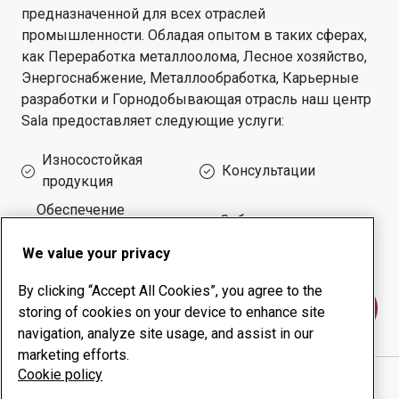
предназначенной для всех отраслей
промышленности.
Обладая опытом в таких сферах,
как
Переработка металлоолома, Лесное хозяйство,
Энергоснабжение, Металлообработка, Карьерные
разработки и Горнодобывающая отрасль
наш центр
Sala
предоставляет следующие услуги:
Износостойкая
Консультации
продукция
Обеспечение
Собственное
безотказной работы
производство
оборудования
We value your privacy
By clicking “Accept All Cookies”, you agree to the
Свяжитесь с нами
storing of cookies on your device to enhance site
navigation, analyze site usage, and assist in our
marketing efforts.
Cookie policy
M O K PER JANSSON AB
веб-сайт