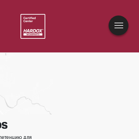
OS
петенцию для