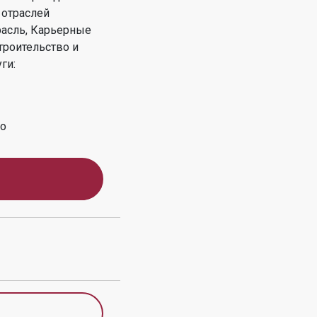
 отраслей
асль, Карьерные
троительство и
ги:
во