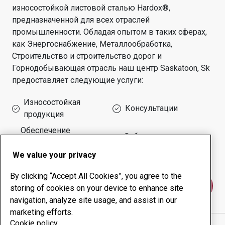
износостойкой листовой сталью Hardox®,
предназначенной для всех отраслей
промышленности.
Обладая опытом в таких сферах,
как
Энергоснабжение, Металлообработка,
Строительство и строительство дорог и
Горнодобывающая отрасль
наш центр
Saskatoon, Sk
предоставляет следующие услуги:
Износостойкая
Консультации
продукция
Обеспечение
Собственное
безотказной работы
производство
оборудования
We value your privacy
By clicking “Accept All Cookies”, you agree to the
Свяжитесь с нами
storing of cookies on your device to enhance site
navigation, analyze site usage, and assist in our
marketing efforts.
Cookie policy