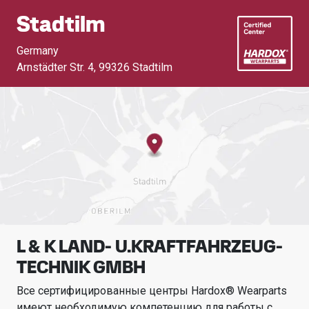
Stadtilm
Germany
Arnstädter Str. 4
,
99326 Stadtilm
L & K LAND- U.KRAFTFAHRZEUG-
TECHNIK GMBH
Все сертифицированные центры Hardox® Wearparts
имеют необходимую компетенцию для работы с