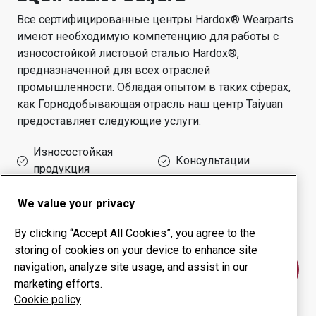
Все сертифицированные центры Hardox® Wearparts
имеют необходимую компетенцию для работы с
износостойкой листовой сталью Hardox®,
предназначенной для всех отраслей
промышленности.
Обладая опытом в таких сферах,
как
Горнодобывающая отрасль
наш центр
Taiyuan
предоставляет следующие услуги:
Износостойкая
Консультации
продукция
Обеспечение
Собственное
We value your privacy
безотказной работы
производство
оборудования
By clicking “Accept All Cookies”, you agree to the
storing of cookies on your device to enhance site
navigation, analyze site usage, and assist in our
Свяжитесь с нами
marketing efforts.
Cookie policy