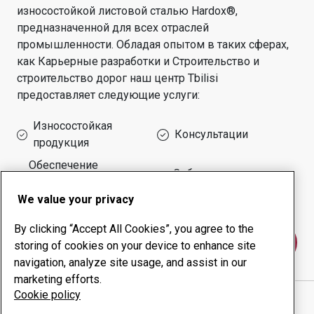
износостойкой листовой сталью Hardox®,
предназначенной для всех отраслей
промышленности.
Обладая опытом в таких сферах,
как
Карьерные разработки и Строительство и
строительство дорог
наш центр
Tbilisi
предоставляет следующие услуги:
Износостойкая
Консультации
продукция
Обеспечение
Собственное
безотказной работы
производство
оборудования
We value your privacy
By clicking “Accept All Cookies”, you agree to the
Свяжитесь с нами
storing of cookies on your device to enhance site
navigation, analyze site usage, and assist in our
marketing efforts.
Cookie policy
TEGETA INDUSTRY LLC
веб-сайт