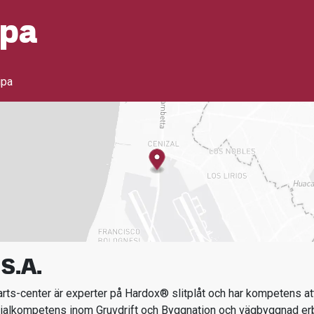
ipa
ipa
S.A.
ts-center är experter på Hardox® slitplåt och har kompetens att
ialkompetens inom
Gruvdrift och Byggnation och vägbyggnad
er