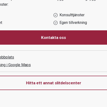
nster:
Konsulttjänster
et
Egen tillverkning
Kontakta oss
ebbplats
ning i Google Maps
Hitta ett annat slitdelscenter