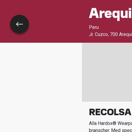
Arequ
Tillbaka
Peru
Jr. Cuzco
,
700 Arequ
RECOLSA 
Alla Hardox® Wearpar
branscher.
Med spec