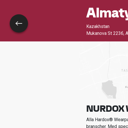
Almat
Tillbaka
Kazakhstan
Mukanova St 223б, A
NURDOX 
Alla Hardox® Wearpar
branscher.
Med spec