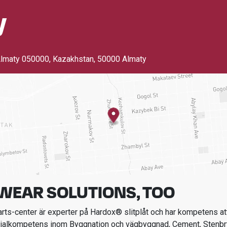
y
lmaty 050000, Kazakhstan
,
50000 Almaty
WEAR SOLUTIONS, TOO
ts-center är experter på Hardox® slitplåt och har kompetens att
ialkompetens inom
Byggnation och vägbyggnad, Cement, Stenbry