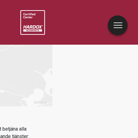
 betjäna alla
jande tjänster: