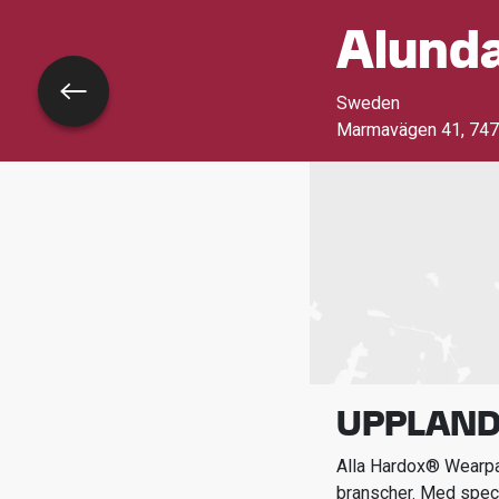
Alund
Tillbaka
Sweden
Marmavägen 41
,
747
UPPLAND
Alla Hardox® Wearpar
branscher.
Med spec