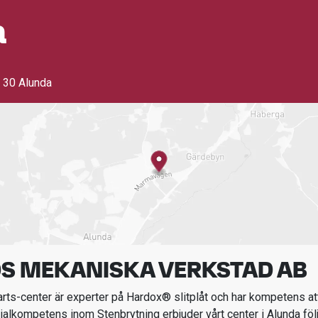
a
 30 Alunda
S MEKANISKA VERKSTAD AB
ts-center är experter på Hardox® slitplåt och har kompetens att
ialkompetens inom
Stenbrytning
erbjuder vårt center i
Alunda
föl