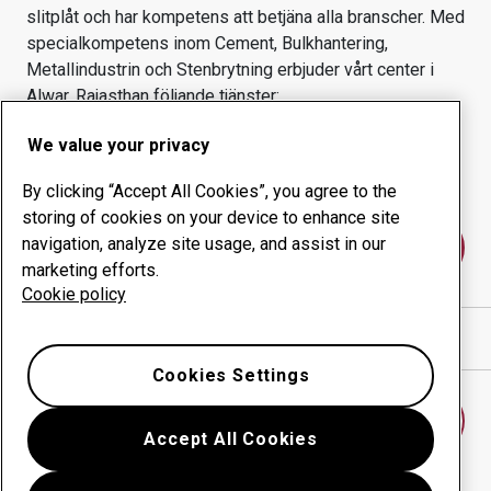
slitplåt och har kompetens att betjäna alla branscher.
Med
specialkompetens inom
Cement, Bulkhantering,
Metallindustrin och Stenbrytning
erbjuder vårt center i
Alwar, Rajasthan
följande tjänster:
Slitprodukter
Konsulttjänster
We value your privacy
Ökad driftsäkerhet
Egen tillverkning
By clicking “Accept All Cookies”, you agree to the
storing of cookies on your device to enhance site
navigation, analyze site usage, and assist in our
Kontakta oss
marketing efforts.
Cookie policy
Visa vägbeskrivning i Google Maps
Cookies Settings
Hitta ett annat slitdelscenter
Accept All Cookies