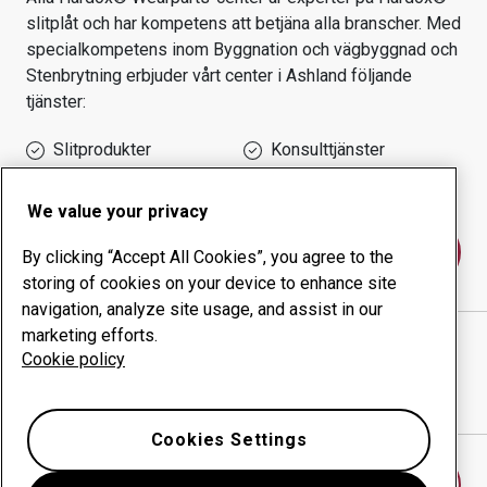
slitplåt och har kompetens att betjäna alla branscher.
Med
specialkompetens inom
Byggnation och vägbyggnad och
Stenbrytning
erbjuder vårt center i
Ashland
följande
tjänster:
Slitprodukter
Konsulttjänster
Ökad driftsäkerhet
Egen tillverkning
We value your privacy
Kontakta oss
By clicking “Accept All Cookies”, you agree to the
storing of cookies on your device to enhance site
navigation, analyze site usage, and assist in our
marketing efforts.
HARRIS WELDING AND MACHINE COMPANY
Cookie policy
webbplats
Visa vägbeskrivning i Google Maps
Cookies Settings
Hitta ett annat slitdelscenter