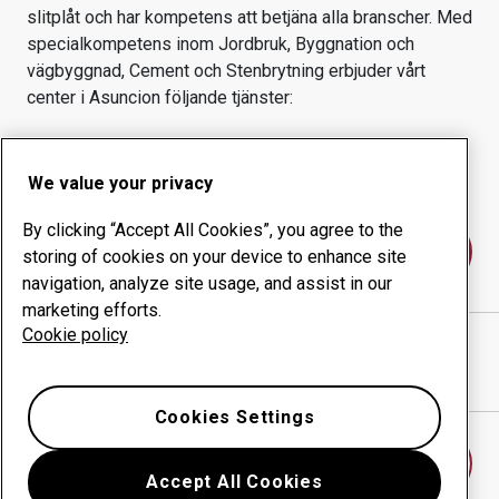
slitplåt och har kompetens att betjäna alla branscher.
Med
specialkompetens inom
Jordbruk, Byggnation och
vägbyggnad, Cement och Stenbrytning
erbjuder vårt
center i
Asuncion
följande tjänster:
Slitprodukter
Konsulttjänster
Ökad driftsäkerhet
Egen tillverkning
We value your privacy
By clicking “Accept All Cookies”, you agree to the
Kontakta oss
storing of cookies on your device to enhance site
navigation, analyze site usage, and assist in our
marketing efforts.
Cookie policy
PAMPEIRO S.A
webbplats
Visa vägbeskrivning i Google Maps
Cookies Settings
Hitta ett annat slitdelscenter
Accept All Cookies