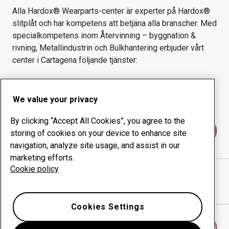
Alla Hardox® Wearparts-center är experter på Hardox®
slitplåt och har kompetens att betjäna alla branscher.
Med
specialkompetens inom
Återvinning – byggnation &
rivning, Metallindustrin och Bulkhantering
erbjuder vårt
center i
Cartagena
följande tjänster:
Slitprodukter
Konsulttjänster
Ökad driftsäkerhet
Egen tillverkning
We value your privacy
By clicking “Accept All Cookies”, you agree to the
Kontakta oss
storing of cookies on your device to enhance site
navigation, analyze site usage, and assist in our
marketing efforts.
Cookie policy
METALMECANICA PROMOAMBIENTAL
webbplats
Visa vägbeskrivning i Google Maps
Cookies Settings
Hitta ett annat slitdelscenter