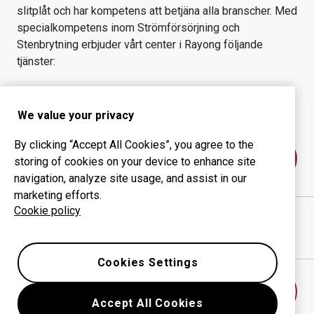
slitplåt och har kompetens att betjäna alla branscher.
Med
specialkompetens inom
Strömförsörjning och
Stenbrytning
erbjuder vårt center i
Rayong
följande
tjänster:
Slitprodukter
Konsulttjänster
Ökad driftsäkerhet
Egen tillverkning
We value your privacy
By clicking “Accept All Cookies”, you agree to the
Kontakta oss
storing of cookies on your device to enhance site
navigation, analyze site usage, and assist in our
marketing efforts.
Cookie policy
STEELMER COMPANY LIMITED
webbplats
Visa vägbeskrivning i Google Maps
Cookies Settings
Hitta ett annat slitdelscenter
Accept All Cookies