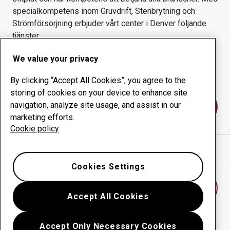
specialkompetens inom
Gruvdrift, Stenbrytning och
Strömförsörjning
erbjuder vårt center i
Denver
följande
tjänster:
Slitprodukter
Konsulttjänster
We value your privacy
Ökad driftsäkerhet
Egen tillverkning
By clicking “Accept All Cookies”, you agree to the
storing of cookies on your device to enhance site
navigation, analyze site usage, and assist in our
Kontakta oss
marketing efforts.
Cookie policy
Visa vägbeskrivning i Google Maps
Cookies Settings
Hitta ett annat slitdelscenter
Accept All Cookies
Accept Only Necessary Cookies