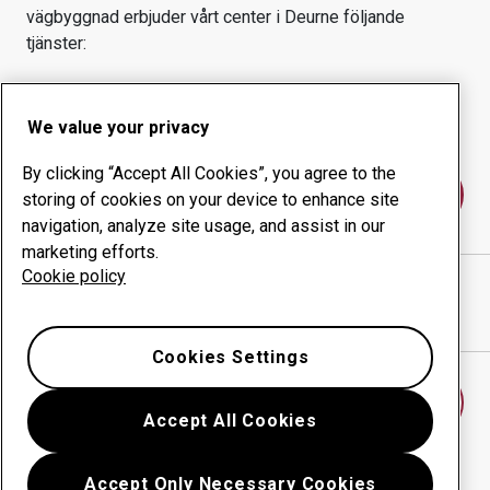
vägbyggnad
erbjuder vårt center i
Deurne
följande
tjänster:
Slitprodukter
Konsulttjänster
Ökad driftsäkerhet
Egen tillverkning
We value your privacy
By clicking “Accept All Cookies”, you agree to the
Kontakta oss
storing of cookies on your device to enhance site
navigation, analyze site usage, and assist in our
marketing efforts.
Cookie policy
DAAR AGROTECHNIEK BV
webbplats
Visa vägbeskrivning i Google Maps
Cookies Settings
Hitta ett annat slitdelscenter
Accept All Cookies
Accept Only Necessary Cookies