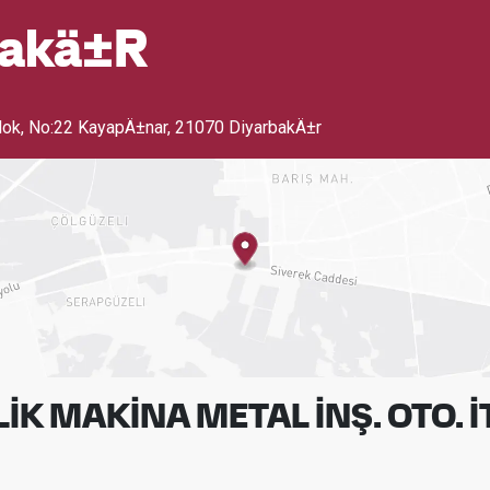
bakä±r
Blok, No:22 KayapÄ±nar
,
21070 DiyarbakÄ±r
K MAKİNA METAL İNŞ. OTO. İT