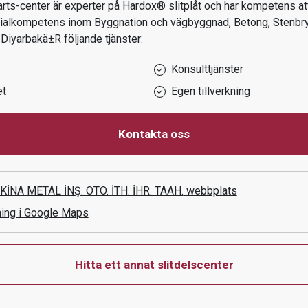
ts-center är experter på Hardox® slitplåt och har kompetens att
ialkompetens inom
Byggnation och vägbyggnad, Betong, Stenbryt
i
Diyarbakä±r
följande tjänster:
Konsulttjänster
et
Egen tillverkning
Kontakta oss
NA METAL İNŞ. OTO. İTH. İHR. TAAH.
webbplats
ning i Google Maps
Hitta ett annat slitdelscenter