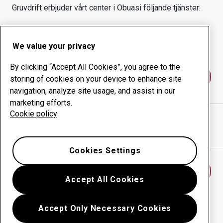
Gruvdrift
erbjuder vårt center i
Obuasi
följande tjänster:
Slitprodukter
Konsulttjänster
Ökad driftsäkerhet
Egen tillverkning
We value your privacy
By clicking “Accept All Cookies”, you agree to the
Kontakta oss
storing of cookies on your device to enhance site
navigation, analyze site usage, and assist in our
marketing efforts.
Cookie policy
DIRECT MATERIAL SUPPLIES LTD
webbplats
Visa vägbeskrivning i Google Maps
Cookies Settings
Hitta ett annat slitdelscenter
Accept All Cookies
Accept Only Necessary Cookies
Tillbaka