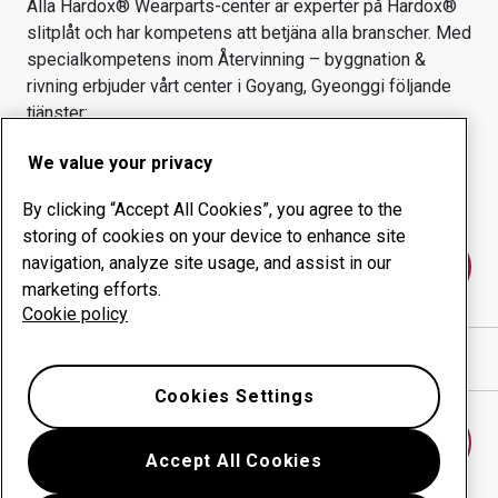
Alla Hardox® Wearparts-center är experter på Hardox®
slitplåt och har kompetens att betjäna alla branscher.
Med
specialkompetens inom
Återvinning – byggnation &
rivning
erbjuder vårt center i
Goyang, Gyeonggi
följande
tjänster:
Slitprodukter
Konsulttjänster
We value your privacy
Ökad driftsäkerhet
Egen tillverkning
By clicking “Accept All Cookies”, you agree to the
storing of cookies on your device to enhance site
navigation, analyze site usage, and assist in our
Kontakta oss
marketing efforts.
Cookie policy
Visa vägbeskrivning i Google Maps
Cookies Settings
Hitta ett annat slitdelscenter
Accept All Cookies