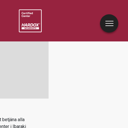
 betjäna alla
enter i
Ibaraki