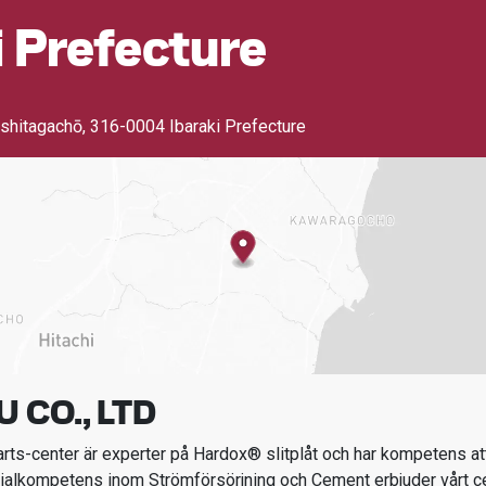
i Prefecture
shitagachō
,
316-0004 Ibaraki Prefecture
 CO., LTD
ts-center är experter på Hardox® slitplåt och har kompetens att
ialkompetens inom
Strömförsörjning och Cement
erbjuder vårt c