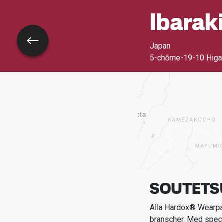
Ibarak
Tillbaka
Japan
5-chōme-19-10 Higa
SOUTETSU
Alla Hardox® Wearpar
branscher.
Med spec