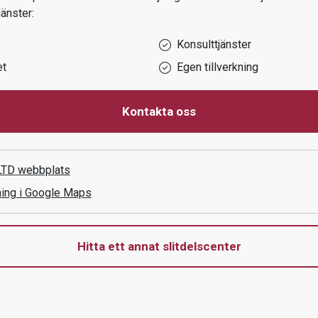
jänster:
Konsulttjänster
et
Egen tillverkning
Kontakta oss
LTD
webbplats
ning i Google Maps
Hitta ett annat slitdelscenter