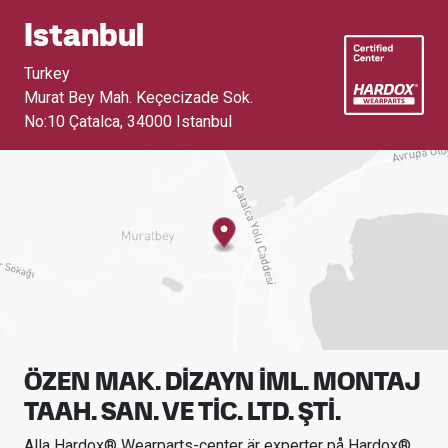
Istanbul
Turkey
Murat Bey Mah. Keçecizade Sok.
No:10 Çatalca
,
34000 Istanbul
ÖZEN MAK. DİZAYN İML. MONTAJ
TAAH. SAN. VE TİC. LTD. ŞTİ.
Alla Hardox® Wearparts-center är experter på Hardox®