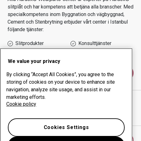
slitplåt och har kompetens att betjäna alla branscher.
Med
specialkompetens inom
Byggnation och vägbyggnad,
Cement och Stenbrytning
erbjuder vårt center i
Istanbul
följande tjänster:
Slitprodukter
Konsulttjänster
Ökad driftsäkerhet
Egen tillverkning
We value your privacy
Kontakta oss
By clicking “Accept All Cookies”, you agree to the
storing of cookies on your device to enhance site
navigation, analyze site usage, and assist in our
marketing efforts.
ÖZEN MAK. DİZAYN İML. MONTAJ TAAH. SAN. VE
Cookie policy
TİC. LTD. ŞTİ.
webbplats
Visa vägbeskrivning i Google Maps
Cookies Settings
Hitta ett annat slitdelscenter