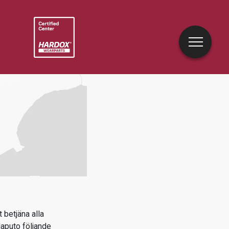
 betjäna alla
aputo
följande