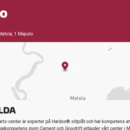
o
Matola
,
1 Maputo
LDA
ts-center är experter på Hardox® slitplåt och har kompetens att
ialkompetens inom
Cement och Gruvdrift
erbjuder vårt center i
M