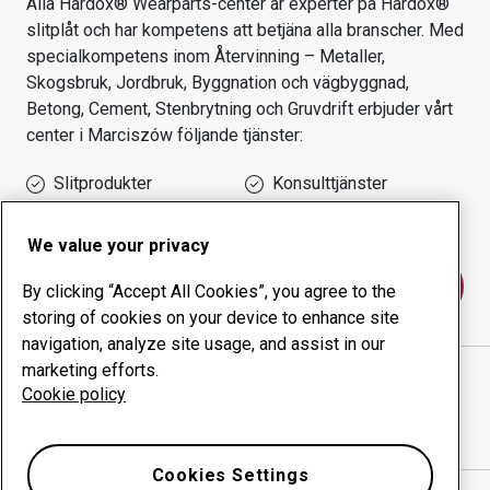
Alla Hardox® Wearparts-center är experter på Hardox®
slitplåt och har kompetens att betjäna alla branscher.
Med
specialkompetens inom
Återvinning – Metaller,
Skogsbruk, Jordbruk, Byggnation och vägbyggnad,
Betong, Cement, Stenbrytning och Gruvdrift
erbjuder vårt
center i
Marciszów
följande tjänster:
Slitprodukter
Konsulttjänster
Ökad driftsäkerhet
Egen tillverkning
We value your privacy
Kontakta oss
By clicking “Accept All Cookies”, you agree to the
storing of cookies on your device to enhance site
navigation, analyze site usage, and assist in our
marketing efforts.
STAL-HURT SPOLKA CYWILNA JOZEF PTAK W
Cookie policy
SPADKU ZARZADCA SUKCES
webbplats
Visa vägbeskrivning i Google Maps
Cookies Settings