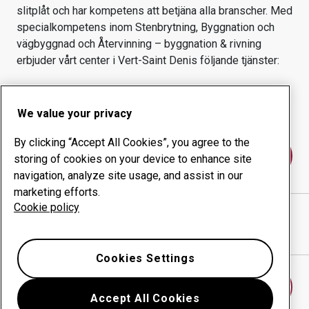
slitplåt och har kompetens att betjäna alla branscher.
Med
specialkompetens inom
Stenbrytning, Byggnation och
vägbyggnad och Återvinning – byggnation & rivning
erbjuder vårt center i
Vert-Saint Denis
följande tjänster:
Slitprodukter
Konsulttjänster
Ökad driftsäkerhet
Egen tillverkning
We value your privacy
By clicking “Accept All Cookies”, you agree to the
Kontakta oss
storing of cookies on your device to enhance site
navigation, analyze site usage, and assist in our
marketing efforts.
Cookie policy
PELTRAX
webbplats
Visa vägbeskrivning i Google Maps
Cookies Settings
Hitta ett annat slitdelscenter
Accept All Cookies