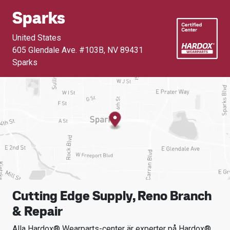
Sparks
United States
605 Glendale Ave. #103B
,
NV 89431
Sparks
Cutting Edge Supply, Reno Branch
& Repair
Alla Hardox® Wearparts-center är experter på Hardox®