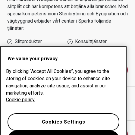
slitplåt och har kompetens att betjäna alla branscher.
Med
specialkompetens inom
Stenbrytning och Byggnation och
vägbyggnad
erbjuder vårt center i
Sparks
följande
tjänster:
Slitprodukter
Konsulttjänster
Ökad driftsäkerhet
Egen tillverkning
We value your privacy
Kontakta oss
By clicking “Accept All Cookies”, you agree to the
storing of cookies on your device to enhance site
navigation, analyze site usage, and assist in our
marketing efforts.
Cutting Edge Supply, Reno Branch & Repair
Cookie policy
webbplats
Visa vägbeskrivning i Google Maps
Cookies Settings
Hitta ett annat slitdelscenter