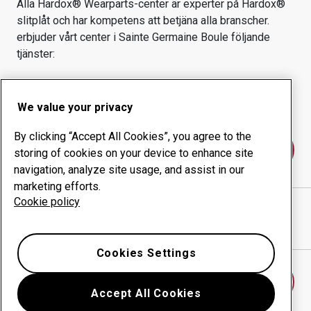
Alla Hardox® Wearparts-center är experter på Hardox®
slitplåt och har kompetens att betjäna alla branscher.
erbjuder vårt center i
Sainte Germaine Boule
följande
tjänster:
Slitprodukter
Konsulttjänster
Ökad driftsäkerhet
Egen tillverkning
We value your privacy
By clicking “Accept All Cookies”, you agree to the
Kontakta oss
storing of cookies on your device to enhance site
navigation, analyze site usage, and assist in our
marketing efforts.
Cookie policy
L.J.L. MECANIQUE INC
webbplats
Visa vägbeskrivning i Google Maps
Cookies Settings
Hitta ett annat slitdelscenter
Accept All Cookies