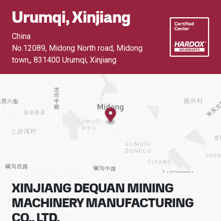
Urumqi, Xinjiang
China
No.12089, Midong North road, Midong
town,
,
831400 Urumqi, Xinjiang
XINJIANG DEQUAN MINING
MACHINERY MANUFACTURING
CO., LTD.