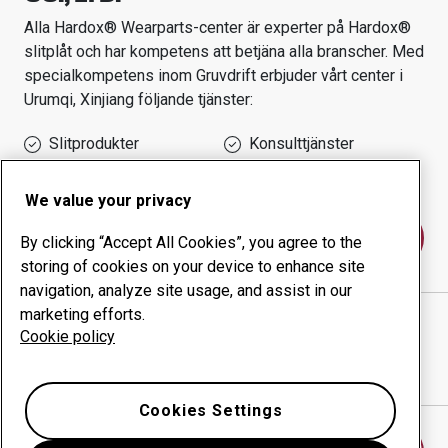
Alla Hardox® Wearparts-center är experter på Hardox®
slitplåt och har kompetens att betjäna alla branscher.
Med
specialkompetens inom
Gruvdrift
erbjuder vårt center i
Urumqi, Xinjiang
följande tjänster:
Slitprodukter
Konsulttjänster
Ökad driftsäkerhet
Egen tillverkning
We value your privacy
Kontakta oss
By clicking “Accept All Cookies”, you agree to the
storing of cookies on your device to enhance site
navigation, analyze site usage, and assist in our
marketing efforts.
XINJIANG DEQUAN MINING MACHINERY
Cookie policy
MANUFACTURING CO., LTD.
webbplats
Visa vägbeskrivning i Google Maps
Cookies Settings