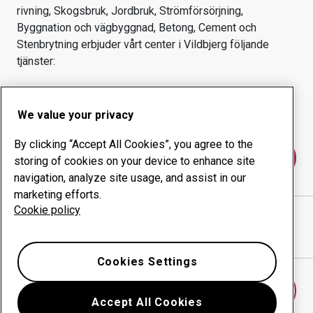
rivning, Skogsbruk, Jordbruk, Strömförsörjning,
Byggnation och vägbyggnad, Betong, Cement och
Stenbrytning
erbjuder vårt center i
Vildbjerg
följande
tjänster:
Slitprodukter
Konsulttjänster
Ökad driftsäkerhet
Egen tillverkning
We value your privacy
By clicking “Accept All Cookies”, you agree to the
Kontakta oss
storing of cookies on your device to enhance site
navigation, analyze site usage, and assist in our
marketing efforts.
Cookie policy
ES STÅLINDUSTRI APS
webbplats
Visa vägbeskrivning i Google Maps
Cookies Settings
Hitta ett annat slitdelscenter
Accept All Cookies