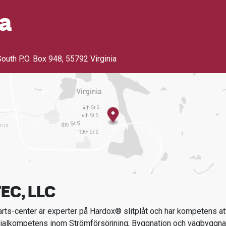
ia
South P.O. Box 948
,
55792 Virginia
EC, LLC
ts-center är experter på Hardox® slitplåt och har kompetens att
ialkompetens inom
Strömförsörjning, Byggnation och vägbyggna