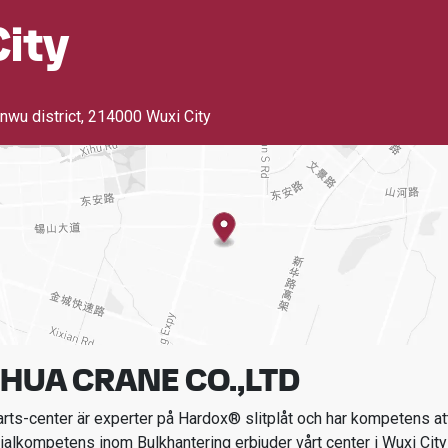
ity
nwu district
,
214000 Wuxi City
HUA CRANE CO.,LTD
ts-center är experter på Hardox® slitplåt och har kompetens att
ialkompetens inom
Bulkhantering
erbjuder vårt center i
Wuxi City