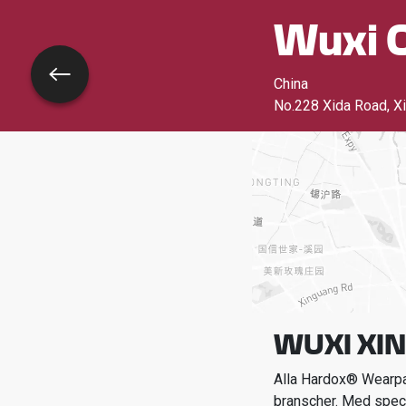
Wuxi C
Tillbaka
China
No.228 Xida Road, Xi
WUXI XIN
Alla Hardox® Wearpar
branscher.
Med spec