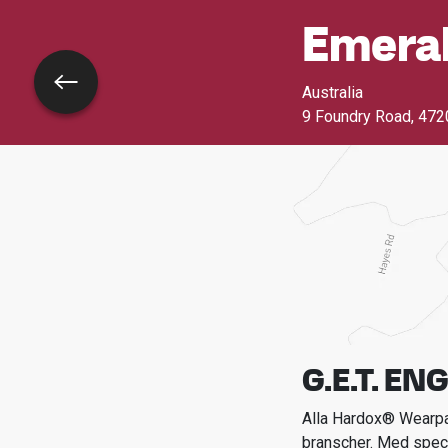
Emera
Tillbaka
Australia
9 Foundry Road
,
472
G.E.T. EN
Alla Hardox® Wearpar
branscher.
Med spec