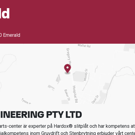
ld
0 Emerald
GINEERING PTY LTD
ts-center är experter på Hardox® slitplåt och har kompetens att
ialkompetens inom
Gruvdrift och Stenbrytning
erbjuder vårt cent