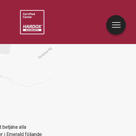
 betjäna alla
er i
Emerald
följande