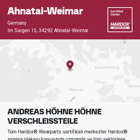
Ahnatal-Weimar
Germany
Im Siegen 15
,
34292 Ahnatal-Weimar
ANDREAS HÖHNE HÖHNE
VERSCHLEISSTEILE
Tüm Hardox® Wearparts sertifikalı merkezler Hardox®
aşınma plakası konusunda uzmandır ve tüm sektörlere