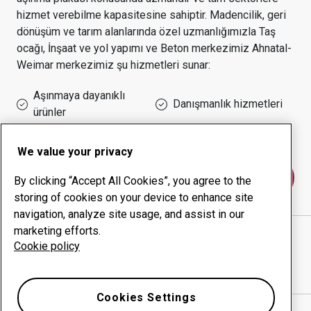
hizmet verebilme kapasitesine sahiptir.
Madencilik, geri
dönüşüm ve tarım alanlarında özel uzmanlığımızla
Taş
ocağı, İnşaat ve yol yapımı ve Beton
merkezimiz
Ahnatal-
Weimar
merkezimiz şu hizmetleri sunar:
Aşınmaya dayanıklı
Danışmanlık hizmetleri
ürünler
Çalışma süresi yönetimi
Kurum içi üretim
We value your privacy
Bize ulaşın
By clicking “Accept All Cookies”, you agree to the
storing of cookies on your device to enhance site
navigation, analyze site usage, and assist in our
marketing efforts.
ANDREAS HÖHNE HÖHNE VERSCHLEISSTEILE
web
Cookie policy
sitesi
Yol tarifini Google Haritalar'da göster
Cookies Settings