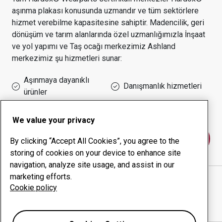
aşınma plakası konusunda uzmandır ve tüm sektörlere
hizmet verebilme kapasitesine sahiptir.
Madencilik, geri
dönüşüm ve tarım alanlarında özel uzmanlığımızla
İnşaat
ve yol yapımı ve Taş ocağı
merkezimiz
Ashland
merkezimiz şu hizmetleri sunar:
Aşınmaya dayanıklı
Danışmanlık hizmetleri
ürünler
Çalışma süresi yönetimi
Kurum içi üretim
We value your privacy
Bize ulaşın
By clicking “Accept All Cookies”, you agree to the
storing of cookies on your device to enhance site
navigation, analyze site usage, and assist in our
marketing efforts.
HARRIS WELDING AND MACHINE COMPANY
web
Cookie policy
sitesi
Yol tarifini Google Haritalar'da göster