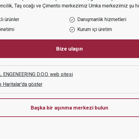
cilik, Taş ocağı ve Çimento
merkezimiz
Umka
merkezimiz şu hi
ı ürünler
Danışmanlık hizmetleri
önetimi
Kurum içi üretim
Bize ulaşın
 ENGENEERING D.O.O.
web sitesi
e Haritalar'da göster
Başka bir aşınma merkezi bulun