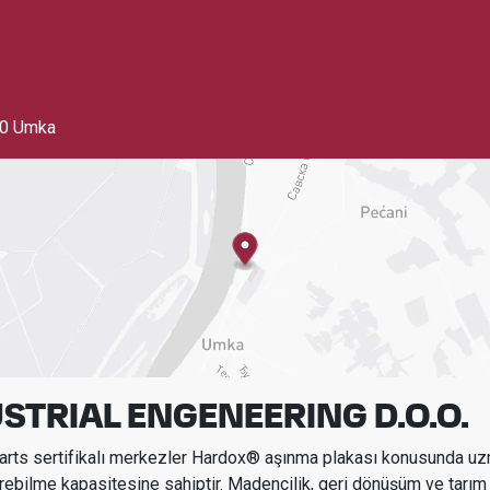
0 Umka
STRIAL ENGENEERING D.O.O.
ts sertifikalı merkezler Hardox® aşınma plakası konusunda uz
rebilme kapasitesine sahiptir.
Madencilik, geri dönüşüm ve tarım 