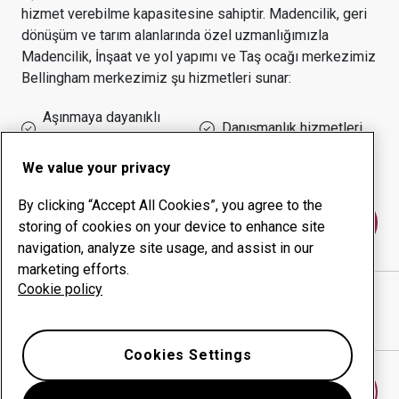
hizmet verebilme kapasitesine sahiptir.
Madencilik, geri
dönüşüm ve tarım alanlarında özel uzmanlığımızla
Madencilik, İnşaat ve yol yapımı ve Taş ocağı
merkezimiz
Bellingham
merkezimiz şu hizmetleri sunar:
Aşınmaya dayanıklı
Danışmanlık hizmetleri
ürünler
Çalışma süresi yönetimi
Kurum içi üretim
We value your privacy
By clicking “Accept All Cookies”, you agree to the
Bize ulaşın
storing of cookies on your device to enhance site
navigation, analyze site usage, and assist in our
marketing efforts.
Cookie policy
BLUE STAR WELDING, LLC
web sitesi
Yol tarifini Google Haritalar'da göster
Cookies Settings
Başka bir aşınma merkezi bulun