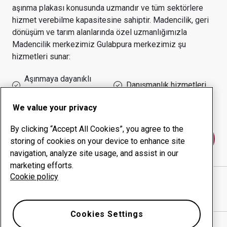
aşınma plakası konusunda uzmandır ve tüm sektörlere
hizmet verebilme kapasitesine sahiptir.
Madencilik, geri
dönüşüm ve tarım alanlarında özel uzmanlığımızla
Madencilik
merkezimiz
Gulabpura
merkezimiz şu
hizmetleri sunar:
Aşınmaya dayanıklı
Danışmanlık hizmetleri
ürünler
Çalışma süresi yönetimi
Kurum içi üretim
We value your privacy
By clicking “Accept All Cookies”, you agree to the
Bize ulaşın
storing of cookies on your device to enhance site
navigation, analyze site usage, and assist in our
marketing efforts.
Cookie policy
MM ENGINEERING
web sitesi
Yol tarifini Google Haritalar'da göster
Cookies Settings