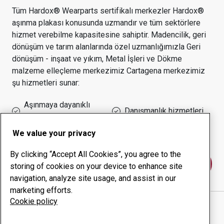
Tüm Hardox® Wearparts sertifikalı merkezler Hardox®
aşınma plakası konusunda uzmandır ve tüm sektörlere
hizmet verebilme kapasitesine sahiptir.
Madencilik, geri
dönüşüm ve tarım alanlarında özel uzmanlığımızla
Geri
dönüşüm - inşaat ve yıkım, Metal İşleri ve Dökme
malzeme elleçleme
merkezimiz
Cartagena
merkezimiz
şu hizmetleri sunar:
Aşınmaya dayanıklı
Danışmanlık hizmetleri
ürünler
Çalışma süresi yönetimi
Kurum içi üretim
We value your privacy
By clicking “Accept All Cookies”, you agree to the
Bize ulaşın
storing of cookies on your device to enhance site
navigation, analyze site usage, and assist in our
marketing efforts.
Cookie policy
METALMECANICA PROMOAMBIENTAL
web sitesi
Yol tarifini Google Haritalar'da göster